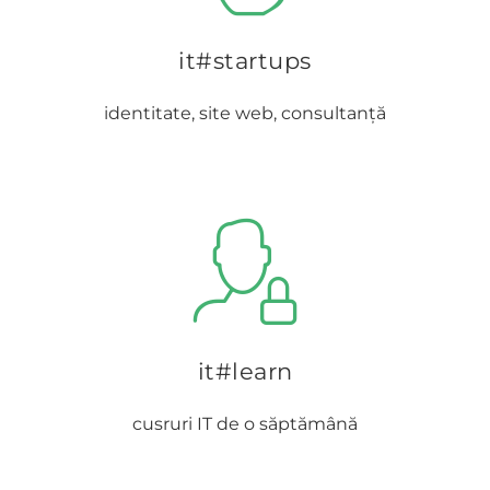
it#startups
identitate, site web, consultanță
it#learn
cusruri IT de o săptămână